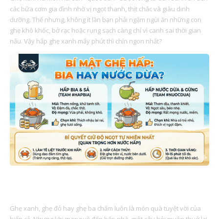
các bữa cơm gia đình nhờ vị ngọt thanh, thịt chắc và giàu dinh
dưỡng. Thế nhưng, không ít lần bạn phải ngậm ngùi ăn những con
ghẹ khô khốc, bở rạc hoặc rụng sạch càng chỉ vì canh sai thời gian
nấu. Vậy hấp ghẹ xanh mấy phút thì chín ngon nhất?
BÍ MẬT HẤP GHẸ: BIA HAY NƯỚC DỪA? CUỘC CHIẾN VỊ
GIÁC
Ghẹ xanh, ghẹ đỏ hay ghẹ ba chấm luôn là món quà tuyệt vời của