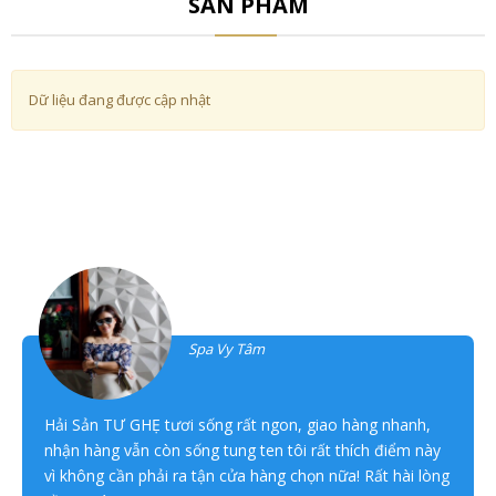
SẢN PHẨM
Dữ liệu đang được cập nhật
Khách hàng đánh giá
Thanh Tâm
Spa Vy Tâm
Hải Sản TƯ GHẸ tươi sống rất ngon, giao hàng nhanh,
nhận hàng vẫn còn sống tung ten tôi rất thích điểm này
vì không cần phải ra tận cửa hàng chọn nữa! Rất hài lòng