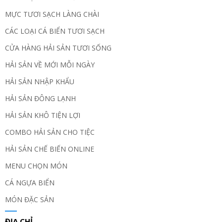
MỰC TƯƠI SẠCH LÀNG CHÀI
CÁC LOẠI CÁ BIỂN TƯƠI SẠCH
CỬA HÀNG HẢI SẢN TƯƠI SỐNG
HẢI SẢN VỀ MỚI MỖI NGÀY
HẢI SẢN NHẬP KHẨU
HẢI SẢN ĐÔNG LẠNH
HẢI SẢN KHÔ TIỆN LỢI
COMBO HẢI SẢN CHO TIỆC
HẢI SẢN CHẾ BIẾN ONLINE
MENU CHỌN MÓN
CÁ NGỰA BIỂN
MÓN ĐẶC SẢN
ĐỊA CHỈ