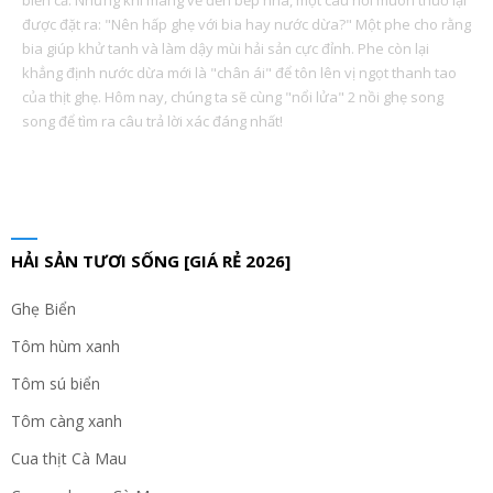
biển cả. Nhưng khi mang về đến bếp nhà, một câu hỏi muôn thuở lại
được đặt ra: "Nên hấp ghẹ với bia hay nước dừa?" Một phe cho rằng
bia giúp khử tanh và làm dậy mùi hải sản cực đỉnh. Phe còn lại
khẳng định nước dừa mới là "chân ái" để tôn lên vị ngọt thanh tao
của thịt ghẹ. Hôm nay, chúng ta sẽ cùng "nổi lửa" 2 nồi ghẹ song
song để tìm ra câu trả lời xác đáng nhất!
HẢI SẢN TƯƠI SỐNG [GIÁ RẺ 2026]
Ghẹ Biển
Tôm hùm xanh
Tôm sú biển
Tôm càng xanh
Cua thịt Cà Mau