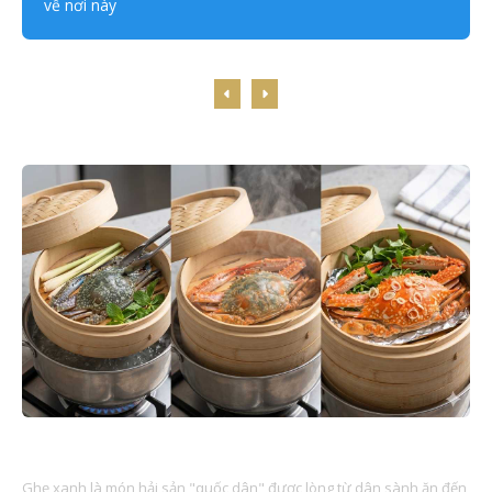
về nơi này
Công thức nấu ăn
HẤP GHẸ XANH MẤY PHÚT LÀ CHÍN?
Ghẹ xanh là món hải sản "quốc dân" được lòng từ dân sành ăn đến