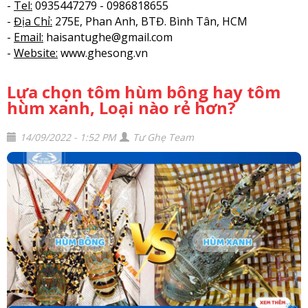
-
Tel:
0935447279 - 0986818655
-
Địa Chỉ:
275E, Phan Anh, BTĐ. Bình Tân, HCM
-
Email:
haisantughe@gmail.com
-
Website:
www.ghesong.vn
Lựa chọn tôm hùm bông hay tôm
hùm xanh, Loại nào rẻ hơn?
14/09/2022 - 1:52 PM
Tư Ghẹ Team