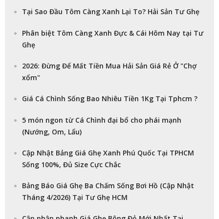
Tại Sao Đầu Tôm Càng Xanh Lại To? Hải Sản Tư Ghẹ
Phân biệt Tôm Càng Xanh Đực & Cái Hôm Nay tại Tư
Ghẹ
2026: Đừng Để Mất Tiền Mua Hải Sản Giá Rẻ Ở "Chợ
xổm"
Giá Cá Chình Sống Bao Nhiêu Tiền 1Kg Tại Tphcm ?
5 món ngon từ Cá Chình đại bổ cho phái mạnh
(Nướng, Om, Lẩu)
Cập Nhật Bảng Giá Ghẹ Xanh Phú Quốc Tại TPHCM
Sống 100%, Đủ Size Cực Chắc
Bảng Báo Giá Ghẹ Ba Chấm Sống Bơi Hồ (Cập Nhật
Tháng 4/2026) Tại Tư Ghẹ HCM
Cập nhập nhanh Giá Ghẹ Bông Đỏ Mới Nhất Tại