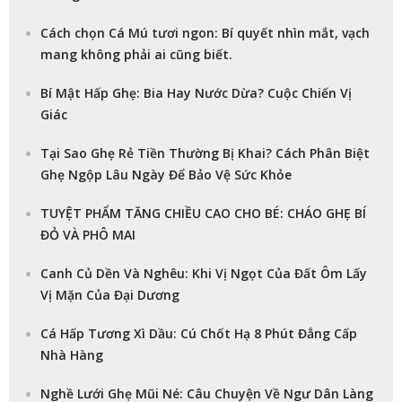
Cách chọn Cá Mú tươi ngon: Bí quyết nhìn mắt, vạch
mang không phải ai cũng biết.
Bí Mật Hấp Ghẹ: Bia Hay Nước Dừa? Cuộc Chiến Vị
Giác
Tại Sao Ghẹ Rẻ Tiền Thường Bị Khai? Cách Phân Biệt
Ghẹ Ngộp Lâu Ngày Để Bảo Vệ Sức Khỏe
TUYỆT PHẨM TĂNG CHIỀU CAO CHO BÉ: CHÁO GHẸ BÍ
ĐỎ VÀ PHÔ MAI
Canh Củ Dền Và Nghêu: Khi Vị Ngọt Của Đất Ôm Lấy
Vị Mặn Của Đại Dương
Cá Hấp Tương Xì Dầu: Cú Chốt Hạ 8 Phút Đẳng Cấp
Nhà Hàng
Nghề Lưới Ghẹ Mũi Né: Câu Chuyện Về Ngư Dân Làng