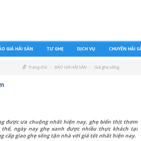
ÁO GIÁ HẢI SẢN
TƯ GHẸ
DỊCH VỤ
CHUYÊN HẢI S
Trang chủ
BÁO GIÁ HẢI SẢN
Giá ghẹ sống
cm
ang được ưa chuộng nhất hiện nay, ghẹ biển thịt thơm
ơ thể, ngày nay ghẹ xanh được nhiều thực khách tại
 cấp giao ghẹ sống tận nhà với giá tốt nhất hiện nay.