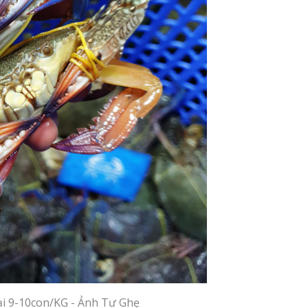
ại 9-10con/KG - Ảnh Tư Ghẹ