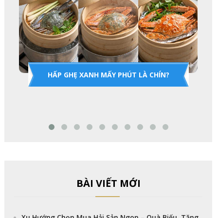
HẤP GHẸ XANH MẤY PHÚT LÀ CHÍN?
BÀI VIẾT MỚI
Xu Hướng Chọn Mua Hải Sản Ngon – Quà Biếu, Tặng