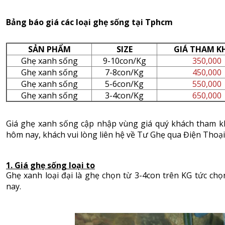
Bảng báo giá các loại ghẹ sống tại Tphcm
SẢN PHẨM
SIZE
GIÁ THAM K
Ghẹ xanh sống
9-10con/Kg
350,000
Ghẹ xanh sống
7-8con/Kg
450,000
Ghẹ xanh sống
5-6con/Kg
550,000
Ghẹ xanh sống
3-4con/Kg
650,000
Giá ghẹ xanh sống cập nhập vùng giá quý khách tham khả
hôm nay, khách vui lòng liên hệ về Tư Ghẹ qua Điện Thoại 
1. Giá ghẹ sống loại to
Ghẹ xanh loại đại là ghẹ chọn từ 3-4con trên KG tức chọn
nay.