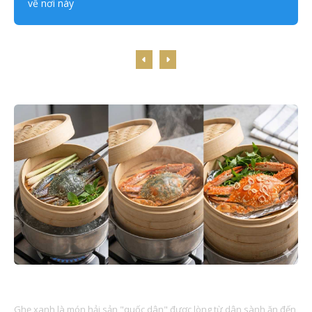
về nơi này
Công thức nấu ăn
HẤP GHẸ XANH MẤY PHÚT LÀ CHÍN?
Ghẹ xanh là món hải sản "quốc dân" được lòng từ dân sành ăn đến