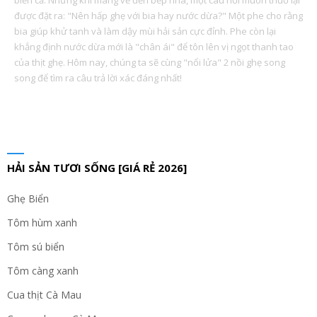
biển cả. Nhưng khi mang về đến bếp nhà, một câu hỏi muôn thuở lại
được đặt ra: "Nên hấp ghẹ với bia hay nước dừa?" Một phe cho rằng
bia giúp khử tanh và làm dậy mùi hải sản cực đỉnh. Phe còn lại
khẳng định nước dừa mới là "chân ái" để tôn lên vị ngọt thanh tao
của thịt ghẹ. Hôm nay, chúng ta sẽ cùng "nổi lửa" 2 nồi ghẹ song
song để tìm ra câu trả lời xác đáng nhất!
HẢI SẢN TƯƠI SỐNG [GIÁ RẺ 2026]
Ghẹ Biển
Tôm hùm xanh
Tôm sú biển
Tôm càng xanh
Cua thịt Cà Mau