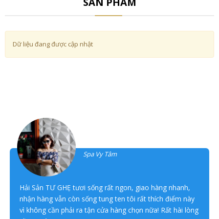
SẢN PHẨM
Dữ liệu đang được cập nhật
Khách hàng đánh giá
Thanh Tâm
Spa Vy Tâm
Hải Sản TƯ GHẸ tươi sống rất ngon, giao hàng nhanh,
nhận hàng vẫn còn sống tung ten tôi rất thích điểm này
vì không cần phải ra tận cửa hàng chọn nữa! Rất hài lòng