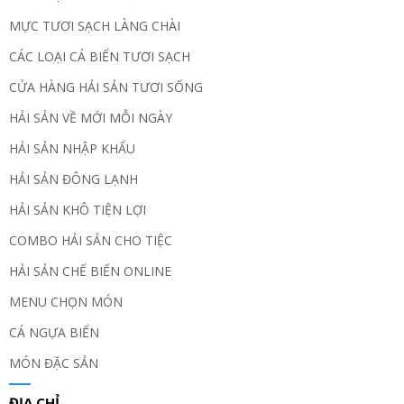
MỰC TƯƠI SẠCH LÀNG CHÀI
CÁC LOẠI CÁ BIỂN TƯƠI SẠCH
CỬA HÀNG HẢI SẢN TƯƠI SỐNG
HẢI SẢN VỀ MỚI MỖI NGÀY
HẢI SẢN NHẬP KHẨU
HẢI SẢN ĐÔNG LẠNH
HẢI SẢN KHÔ TIỆN LỢI
COMBO HẢI SẢN CHO TIỆC
HẢI SẢN CHẾ BIẾN ONLINE
MENU CHỌN MÓN
CÁ NGỰA BIỂN
MÓN ĐẶC SẢN
ĐỊA CHỈ