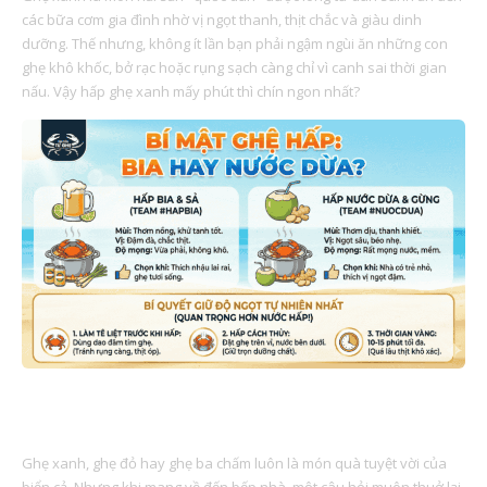
các bữa cơm gia đình nhờ vị ngọt thanh, thịt chắc và giàu dinh
dưỡng. Thế nhưng, không ít lần bạn phải ngậm ngùi ăn những con
ghẹ khô khốc, bở rạc hoặc rụng sạch càng chỉ vì canh sai thời gian
nấu. Vậy hấp ghẹ xanh mấy phút thì chín ngon nhất?
BÍ MẬT HẤP GHẸ: BIA HAY NƯỚC DỪA? CUỘC CHIẾN VỊ
GIÁC
Ghẹ xanh, ghẹ đỏ hay ghẹ ba chấm luôn là món quà tuyệt vời của