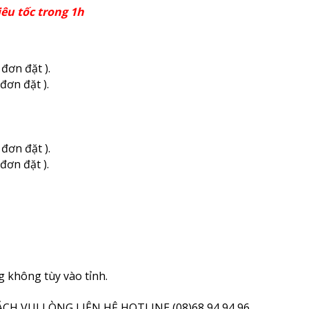
iêu tốc trong 1h
đơn đặt ).
đơn đặt ).
đơn đặt ).
đơn đặt ).
g không tùy vào tỉnh.
H VUI LÒNG LIÊN HỆ HOTLINE (08)68 94 94 96