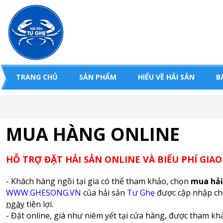
TRANG CHỦ
SẢN PHẨM
HIỂU VỀ HẢI SẢN
B
MUA HÀNG ONLINE
HỖ TRỢ ĐẶT HẢI SẢN ONLINE VÀ BIỂU PHÍ GIA
- Khách hàng ngồi tại gia có thể tham khảo, chọn
mua hải
WWW.GHESONG.VN
của hải sản
Tư Ghẹ
được cập nhập chi 
ngày
tiện lợi.
- Đặt online, giá như niêm yết tại cửa hàng, được tham k