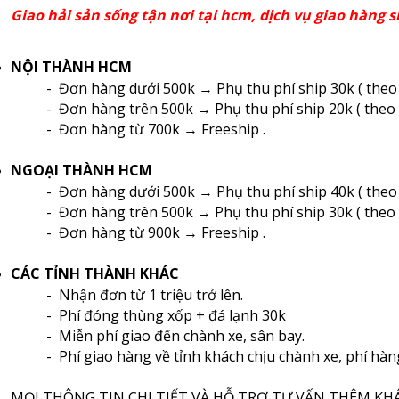
Giao hải sản sống tận nơi tại hcm, dịch vụ giao hàng s
NỘI THÀNH HCM
- Đơn hàng dưới 500k → Phụ thu phí ship 30k ( theo 
- Đơn hàng trên 500k → Phụ thu phí ship 20k ( theo 
- Đơn hàng từ 700k → Freeship .
NGOẠI THÀNH HCM
- Đơn hàng dưới 500k → Phụ thu phí ship 40k ( theo 
- Đơn hàng trên 500k → Phụ thu phí ship 30k ( theo 
- Đơn hàng từ 900k → Freeship .
CÁC TỈNH THÀNH KHÁC
- Nhận đơn từ 1 triệu trở lên.
- Phí đóng thùng xốp + đá lạnh 30k
- Miễn phí giao đến chành xe, sân bay.
- Phí giao hàng về tỉnh khách chịu chành xe, phí hàn
MỌI THÔNG TIN CHI TIẾT VÀ HỖ TRỢ TƯ VẤN THÊM KHÁC