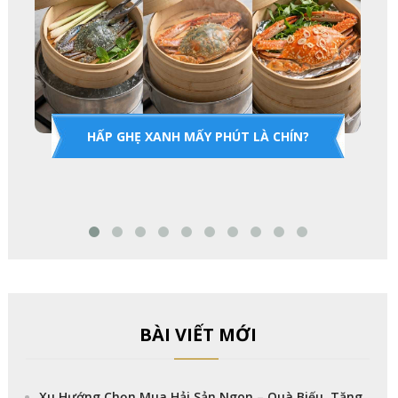
HẤP GHẸ XANH MẤY PHÚT LÀ CHÍN?
BÀI VIẾT MỚI
Xu Hướng Chọn Mua Hải Sản Ngon – Quà Biếu, Tặng