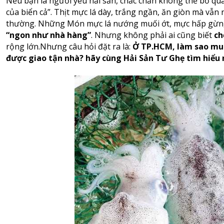
Nếu bạn là người yêu hải sản, chắc chắn không thể bỏ qu
của biển cả”. Thịt mực lá dày, trắng ngần, ăn giòn mà vẫn
thường. Những Món mực lá nướng muối ớt, mực hấp gừng,
“ngon như nhà hàng”
. Nhưng không phải ai cũng biết
ch
rộng lớn.Nhưng câu hỏi đặt ra là:
Ở TP.HCM, làm sao mua 
được giao tận nhà? hãy cùng Hải Sản Tư Ghẹ tìm hiểu 