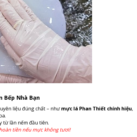
an Bếp Nhà Bạn
guyên liệu đúng chất – như
mực lá Phan Thiết chính hiệu
,
oa.
y từ lần nếm đầu tiên.
t hoàn tiền nếu mực không tươi!