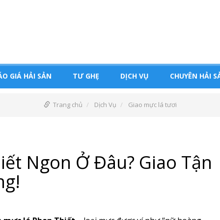
ÁO GIÁ HẢI SẢN
TƯ GHẸ
DỊCH VỤ
CHUYÊN HẢI S
Trang chủ
Dịch Vụ
Giao mực lá tươi
iết Ngon Ở Đâu? Giao Tận
ng!