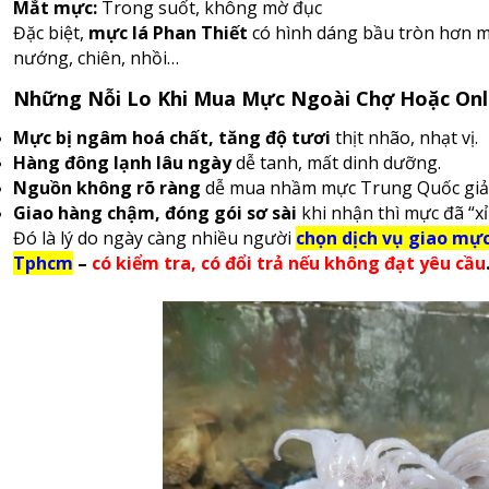
Mắt mực:
Trong suốt, không mờ đục
Đặc biệt,
mực lá Phan Thiết
có hình dáng bầu tròn hơn mự
nướng, chiên, nhồi…
Những Nỗi Lo Khi Mua Mực Ngoài Chợ Hoặc Onli
Mực bị ngâm hoá chất, tăng độ tươi
thịt nhão, nhạt vị.
Hàng đông lạnh lâu ngày
dễ tanh, mất dinh dưỡng.
Nguồn không rõ ràng
dễ mua nhầm mực Trung Quốc giả 
Giao hàng chậm, đóng gói sơ sài
khi nhận thì mực đã “xỉ
Đó là lý do ngày càng nhiều người
chọn dịch vụ giao mực
Tphcm
–
có kiểm tra, có đổi trả nếu không đạt yêu cầu