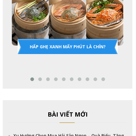
HẤP GHẸ XANH MẤY PHÚT LÀ CHÍN?
BÀI VIẾT MỚI
Xu Hướng Chọn Mua Hải Sản Ngon – Quà Biếu, Tặng