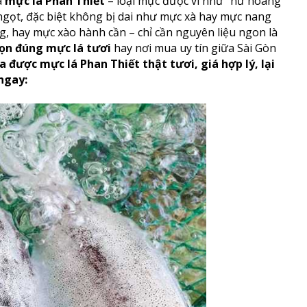
a
mực lá Phan Thiết
– loại mực được ví như “nữ hoàng
 ngọt, đặc biệt không bị dai như mực xà hay mực nang
 hay mực xào hành cần – chỉ cần nguyên liệu ngon là
ọn đúng mực lá tươi
hay nơi mua uy tín giữa Sài Gòn
được mực lá Phan Thiết thật tươi, giá hợp lý, lại
ngay: