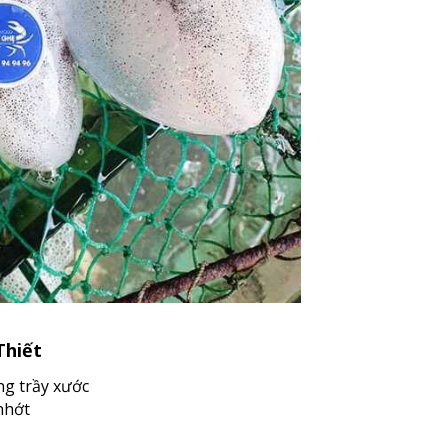
Thiết
ng trầy xước
nhớt