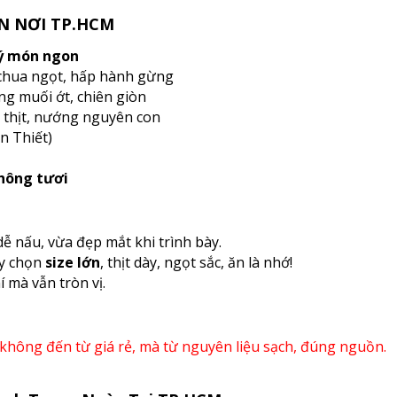
ẬN NƠI TP.HCM
ý món ngon
chua ngọt, hấp hành gừng
g muối ớt, chiên giòn
 thịt, nướng nguyên con
n Thiết)
không tươi
dễ nấu, vừa đẹp mắt khi trình bày.
ãy chọn
size lớn
, thịt dày, ngọt sắc, ăn là nhớ!
 mà vẫn tròn vị.
hông đến từ giá rẻ, mà từ nguyên liệu sạch, đúng nguồn.