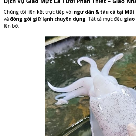
Dịch Vụ Giao Mực Lá Tươi Phan Thiết – Giao N
Chúng tôi liên kết trực tiếp với
ngư dân & tàu cá tại Mũi
và
đóng gói giữ lạnh chuyên dụng
. Tất cả mực đều
giao
lên bờ.