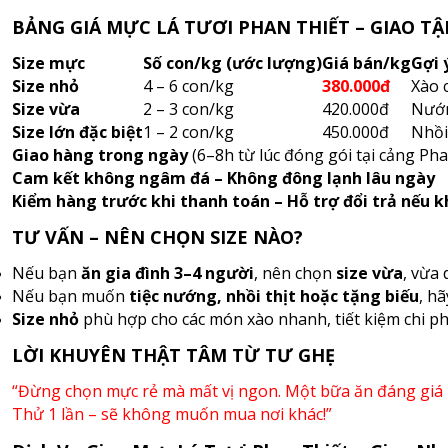
BẢNG GIÁ MỰC LÁ TƯƠI PHAN THIẾT – GIAO T
Size mực
Số con/kg (ước lượng)
Giá bán/kg
Gợi 
Size nhỏ
4 – 6 con/kg
380.000đ
Xào 
Size vừa
2 – 3 con/kg
420.000đ
Nướn
Size lớn đặc biệt
1 – 2 con/kg
450.000đ
Nhồi
Giao hàng trong ngày
(6–8h từ lúc đóng gói tại cảng Pha
Cam kết không ngâm đá – Không đông lạnh lâu ngày
Kiểm hàng trước khi thanh toán – Hỗ trợ đổi trả nếu 
TƯ VẤN – NÊN CHỌN SIZE NÀO?
Nếu bạn
ăn gia đình 3–4 người
, nên chọn
size vừa
, vừa 
Nếu bạn muốn
tiệc nướng, nhồi thịt hoặc tặng biếu
, h
Size nhỏ
phù hợp cho các món xào nhanh, tiết kiệm chi phí
LỜI KHUYÊN THẬT TÂM TỪ TƯ GHẸ
“Đừng chọn mực rẻ mà mất vị ngon. Một bữa ăn đáng giá k
Thử 1 lần – sẽ không muốn mua nơi khác!”