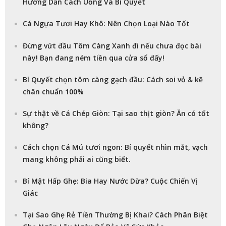
Hướng Dẫn Cách Uống Và Bí Quyết
Cá Ngựa Tươi Hay Khô: Nên Chọn Loại Nào Tốt
Đừng vứt đầu Tôm Càng Xanh đi nếu chưa đọc bài
này! Bạn đang ném tiền qua cửa sổ đấy!
Bí Quyết chọn tôm càng gạch đầu: Cách soi vỏ & kẽ
chân chuẩn 100%
Sự thật về Cá Chép Giòn: Tại sao thịt giòn? Ăn có tốt
không?
Cách chọn Cá Mú tươi ngon: Bí quyết nhìn mắt, vạch
mang không phải ai cũng biết.
Bí Mật Hấp Ghẹ: Bia Hay Nước Dừa? Cuộc Chiến Vị
Giác
Tại Sao Ghẹ Rẻ Tiền Thường Bị Khai? Cách Phân Biệt