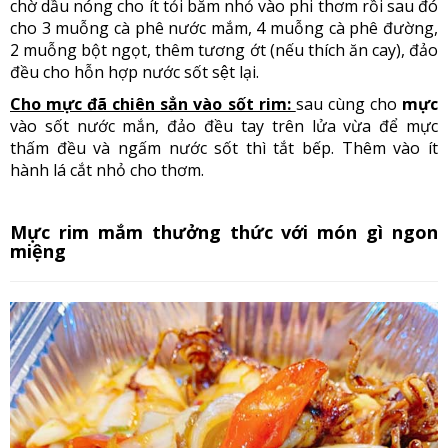
chờ dầu nóng cho ít tỏi băm nhỏ vào phi thơm rồi sau đó
cho 3 muỗng cà phê nước mắm, 4 muỗng cà phê đường,
2 muỗng bột ngọt, thêm tương ớt (nếu thích ăn cay), đảo
đều cho hỗn hợp nước sốt sệt lại.
Cho mực đã chiên sẳn vào sốt rim:
sau cùng cho
mực
vào sốt nước mắn, đảo đều tay trên lửa vừa để mực
thấm đều và ngấm nước sốt thì tắt bếp. Thêm vào ít
hành lá cắt nhỏ cho thơm.
Mực rim mắm thưởng thức với món gì ngon
miệng