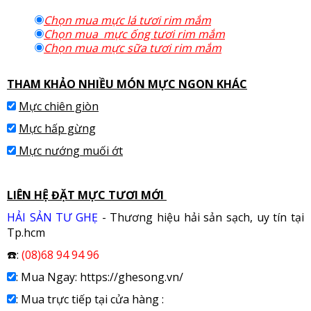
Chọn mua mực lá tươi rim mắm
Chọn mua mực ống tươi rim mắm
Chọn mua mực sữa tươi rim mắm
THAM KHẢO NHIỀU MÓN MỰC NGON KHÁC
Mực chiên giòn
Mực hấp gừng
Mực nướng muối ớt
LIÊN HỆ ĐẶT MỰC TƯƠI MỚI
HẢI SẢN TƯ GHẸ
- Thương hiệu hải sản sạch, uy tín tại
Tp.hcm
☎️:
(08)68 94 94 96
: Mua Ngay: https://ghesong.vn/
: Mua trực tiếp tại cửa hàng :