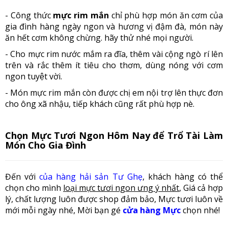
- Công thức
mực rim mắn
chỉ phù hợp món ăn cơm của
gia đình hàng ngày ngon và hương vị đậm đà, món này
ăn hết cơm không chừng. hãy thử nhé mọi người.
- Cho mực rim nước mắm ra đĩa, thêm vài cộng ngò rí lên
trên và rắc thêm ít tiêu cho thơm, dùng nóng với cơm
ngon tuyệt vời.
- Món mực rim mắn còn được chị em nội trợ lên thực đơn
cho ông xã nhậu, tiếp khách cũng rất phù hợp nè.
Chọn Mực Tươi Ngon Hôm Nay để Trổ Tài Làm
Món Cho Gia Đình
Đến với
của hàng hải sản Tư Ghẹ
, khách hàng có thể
chọn cho mình
loại mực tươi ngon ưng ý nhất
, Giá cả hợp
lý, chất lượng luôn được shop đảm bảo, Mực tươi luôn về
mới mỗi ngày nhé, Mời bạn gé
cửa hàng Mực
chọn nhé!