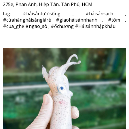
275e, Phan Anh, Hiệp Tân, Tân Phú, HCM
tag: #hảisảntươisống , #hảisảnsạch ,
#cửahànghảisảngiárẻ #giaohảisảnnhanh , #tôm ,
#cua_ghẹ #ngao_sò , #ốchương #Hảisảnnhậpkhẩu