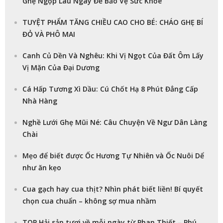
Ghẹ Ngộp Lâu Ngày Để Bảo Vệ Sức Khỏe
TUYỆT PHẨM TĂNG CHIỀU CAO CHO BÉ: CHÁO GHẸ BÍ
ĐỎ VÀ PHÔ MAI
Canh Củ Dền Và Nghêu: Khi Vị Ngọt Của Đất Ôm Lấy
Vị Mặn Của Đại Dương
Cá Hấp Tương Xì Dầu: Cú Chốt Hạ 8 Phút Đẳng Cấp
Nhà Hàng
Nghề Lưới Ghẹ Mũi Né: Câu Chuyện Về Ngư Dân Làng
Chài
Mẹo để biết được Ốc Hương Tự Nhiên và Ốc Nuôi Dể
như ăn kẹo
Cua gạch hay cua thịt? Nhìn phát biết liền! Bí quyết
chọn cua chuẩn – không sợ mua nhầm
TOP Hải sản tươi về mỗi ngày từ Phan Thiết – Phú