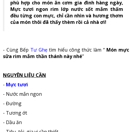
phù hợp cho món ăn cơm gia đình hàng ngày,
Mực tươi ngon rim lớp nước sốt mắm thấm
đều từng con mực, chỉ cần nhìn và hương thơm
của món thôi đã thấy thèm rồi cả nhà ơi!
- Cùng Bếp
Tư Ghẹ
tìm hiểu công thức làm “
Món mực
sữa rim mắm thần thánh này nhé
”
NGUYÊN LIỆU CẦN
-
Mực tươi
- Nước mắn ngon
- Đường
- Tương ớt
- Dầu ăn
- Tiêu, tỏi, gia vị cần thiết.