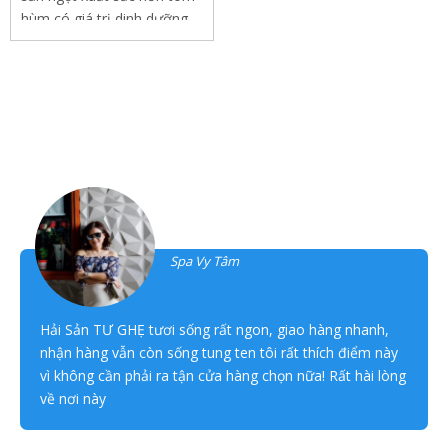
hùm có giá trị dinh dưỡng
cao giàu canxi, protein..Món
ngon...
Khách hàng đánh giá
Thanh Tâm
Spa Vy Tâm
Hải Sản TƯ GHẸ tươi sống rất ngon, giao hàng nhanh,
nhận hàng vẫn còn sống tung ten tôi rất thích điểm này
vì không cần phải ra tận cửa hàng chọn nữa! Rất hài lòng
về nơi này