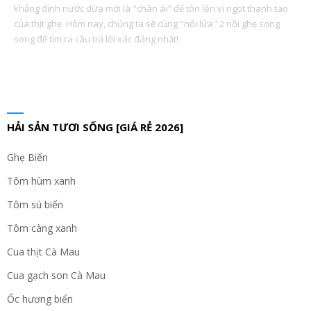
khẳng định nước dừa mới là "chân ái" để tôn lên vị ngọt thanh tao
của thịt ghẹ. Hôm nay, chúng ta sẽ cùng "nổi lửa" 2 nồi ghẹ song
song để tìm ra câu trả lời xác đáng nhất!
HẢI SẢN TƯƠI SỐNG [GIÁ RẺ 2026]
Ghẹ Biển
Tôm hùm xanh
Tôm sú biển
Tôm càng xanh
Cua thịt Cà Mau
Cua gạch son Cà Mau
Ốc hương biển