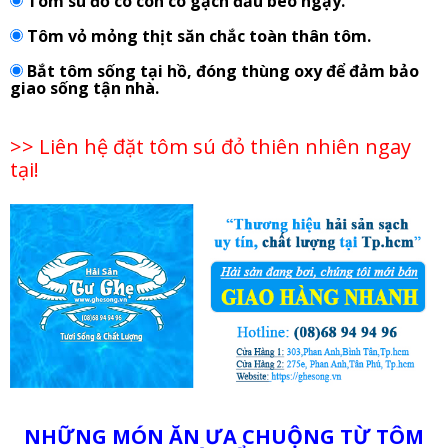
Tôm sú đỏ có con có gạch đầu béo ngậy.
Tôm vỏ mỏng thịt săn chắc toàn thân tôm.
Bắt tôm sống tại hồ, đóng thùng oxy để đảm bảo
giao sống tận nhà.
>> Liên hệ đặt tôm sú đỏ thiên nhiên ngay
tại!
NHỮNG MÓN ĂN ƯA CHUỘNG TỪ TÔM