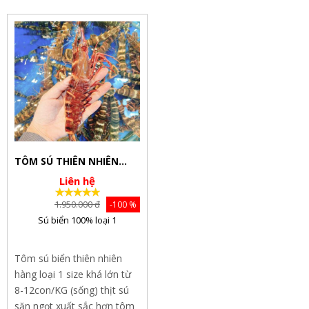
Tại Shop có tôm về mỗi
nhất. Thịt tôm sú khá ngon
ngày, giao...
ngọt...
TÔM SÚ THIÊN NHIÊN
SỐNG, SIZE TO 8-
Liên hệ
12CON/KG
1.950.000 đ
-100 %
Sú biển 100% loại 1
Tôm sú biển thiên nhiên
hàng loại 1 size khá lớn từ
8-12con/KG (sống) thịt sú
săn ngọt xuất sắc hơn tôm