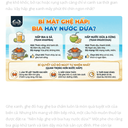
ghẹ khô khốc, bở rạc hoặc rụng sạch càng chỉ vì canh sai thời gian
nấu. Vậy hấp ghẹ xanh mấy phút thì chín ngon nhất?
BÍ MẬT HẤP GHẸ: BIA HAY NƯỚC DỪA? CUỘC CHIẾN VỊ
GIÁC
Ghẹ xanh, ghẹ đỏ hay ghẹ ba chấm luôn là món quà tuyệt vời của
biển cả. Nhưng khi mang về đến bếp nhà, một câu hỏi muôn thuở lại
được đặt ra: "Nên hấp ghẹ với bia hay nước dừa?" Một phe cho rằng
bia giúp khử tanh và làm dậy mùi hải sản cực đỉnh. Phe còn lại