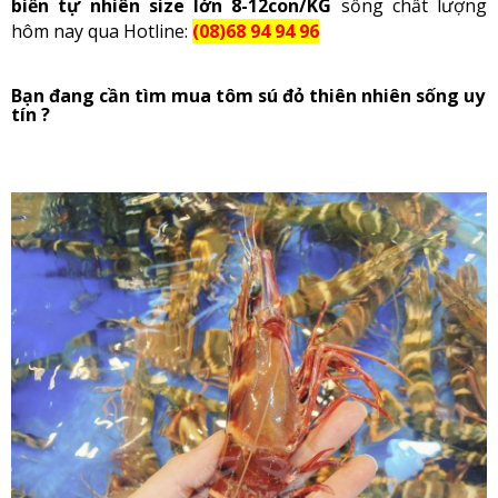
biển tự nhiên size lớn 8-12con/KG
sống chất lượng
hôm nay qua Hotline:
(08)68 94 94 96
Bạn đang cần tìm mua tôm sú đỏ thiên nhiên sống uy
tín ?