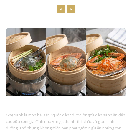
Công thức nấu ăn
HẤP GHẸ XANH MẤY PHÚT LÀ CHÍN?
Ghẹ xanh là món hải sản "quốc dân" được lòng từ dân sành ăn đến
các bữa cơm gia đình nhờ vị ngọt thanh, thịt chắc và giàu dinh
dưỡng. Thế nhưng, không ít lần bạn phải ngậm ngùi ăn những con