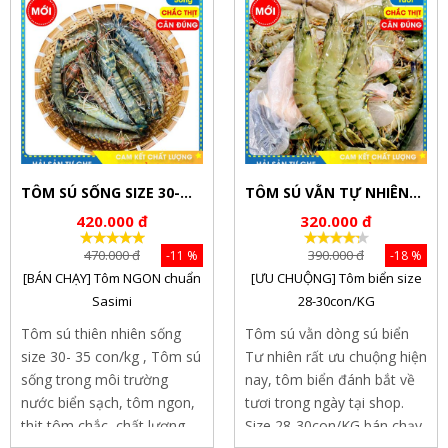
TÔM SÚ SỐNG SIZE 30-
TÔM SÚ VẰN TỰ NHIÊN
35CON/KG
TƯƠI
420.000 đ
320.000 đ
470.000 đ
390.000 đ
-11 %
-18 %
[BÁN CHẠY] Tôm NGON chuẩn
[ƯU CHUỘNG] Tôm biển size
Sasimi
28-30con/KG
Tôm sú thiên nhiên sống
Tôm sú vằn dòng sú biển
size 30- 35 con/kg , Tôm sú
Tư nhiên rất ưu chuộng hiện
sống trong môi trường
nay, tôm biển đánh bắt về
nước biển sạch, tôm ngon,
tươi trong ngày tại shop.
thịt tôm chắc, chất lượng.
Size 28-30con/KG bán chạy