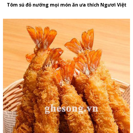
Tôm sú đỏ nướng mọi món ăn ưa thích Ngươi Việt