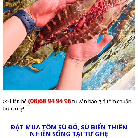
(08)68 94 94 96
>> Liên hệ
tư vấn báo giá tôm chuẩn
hôm nay!
ĐẶT MUA TÔM SÚ ĐỎ, SÚ BIỂN THIÊN
NHIÊN SỐNG TẠI TƯ GHẸ