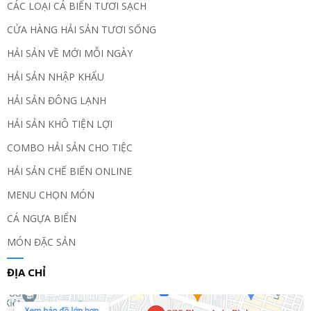
CÁC LOẠI CÁ BIỂN TƯƠI SẠCH
CỬA HÀNG HẢI SẢN TƯƠI SỐNG
HẢI SẢN VỀ MỚI MỖI NGÀY
HẢI SẢN NHẬP KHẨU
HẢI SẢN ĐÔNG LẠNH
HẢI SẢN KHÔ TIỆN LỢI
COMBO HẢI SẢN CHO TIỆC
HẢI SẢN CHẾ BIẾN ONLINE
MENU CHỌN MÓN
CÁ NGỰA BIỂN
MÓN ĐẶC SẢN
ĐỊA CHỈ