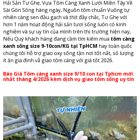
Hải Sản Tư Ghẹ, Vựa Tôm Càng Xanh Lưới Miền Tây Về
Sài Gòn Sống hàng ngày, Nguồn tôm chuẩn Vuông tự
nhiên càng sen đầu gạch và thịt đầy chắc, Tư Ghẹ với
hơn 1 năm hoạt động hải sản tươi sống luôn có kinh
nghiệm và sự uy tín của mình trên thị trường hiện nay,
Nếu Quý khách hàng đang cầm tìm kiếm mua
tôm càng
xanh sống size 9-10con/KG tại TpHCM
hay toàn quốc
chúng tôi hỗ trợ giao oxy sống tận nơi tốt nất, số lượng
ít ăn gia đình vẫ giao tôm càng với giá tốt 2026.
Báo Giá Tôm càng xanh size 9/10 con tại Tphcm mới
nhất tháng 4/2026 kèm dịch vụ giao tôm sống uy tín