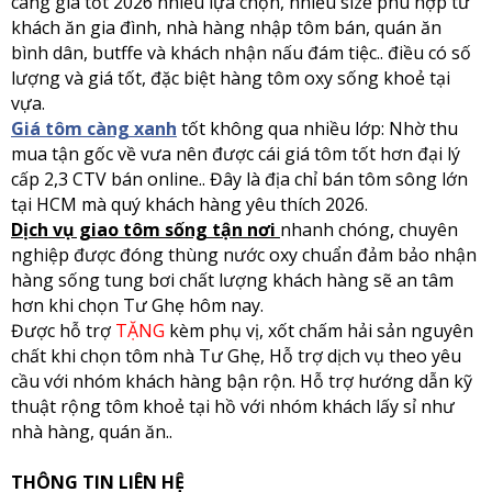
càng giá tốt 2026 nhiều lựa chọn, nhiều size phù hợp từ
khách ăn gia đình, nhà hàng nhập tôm bán, quán ăn
bình dân, butffe và khách nhận nấu đám tiệc.. điều có số
lượng và giá tốt, đặc biệt hàng tôm oxy sống khoẻ tại
vựa.
Giá tôm càng xanh
tốt không qua nhiều lớp: Nhờ thu
mua tận gốc về vưa nên được cái giá tôm tốt hơn đại lý
cấp 2,3 CTV bán online.. Đây là địa chỉ bán tôm sông lớn
tại HCM mà quý khách hàng yêu thích 2026.
Dịch vụ giao tôm sống tận nơi
nhanh chóng, chuyên
nghiệp được đóng thùng nước oxy chuẩn đảm bảo nhận
hàng sống tung bơi chất lượng khách hàng sẽ an tâm
hơn khi chọn Tư Ghẹ hôm nay.
Được hỗ trợ
TẶNG
kèm phụ vị, xốt chấm hải sản nguyên
chất khi chọn tôm nhà Tư Ghẹ, Hỗ trợ dịch vụ theo yêu
cầu với nhóm khách hàng bận rộn. Hỗ trợ hướng dẫn kỹ
thuật rộng tôm khoẻ tại hồ với nhóm khách lấy sỉ như
nhà hàng, quán ăn..
THÔNG TIN LIÊN HỆ