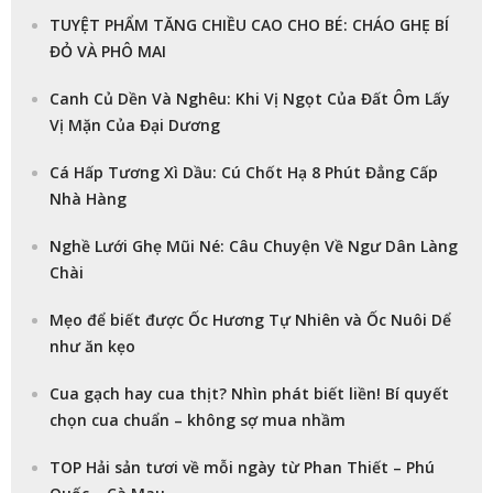
TUYỆT PHẨM TĂNG CHIỀU CAO CHO BÉ: CHÁO GHẸ BÍ
ĐỎ VÀ PHÔ MAI
Canh Củ Dền Và Nghêu: Khi Vị Ngọt Của Đất Ôm Lấy
Vị Mặn Của Đại Dương
Cá Hấp Tương Xì Dầu: Cú Chốt Hạ 8 Phút Đẳng Cấp
Nhà Hàng
Nghề Lưới Ghẹ Mũi Né: Câu Chuyện Về Ngư Dân Làng
Chài
Mẹo để biết được Ốc Hương Tự Nhiên và Ốc Nuôi Dể
như ăn kẹo
Cua gạch hay cua thịt? Nhìn phát biết liền! Bí quyết
chọn cua chuẩn – không sợ mua nhầm
TOP Hải sản tươi về mỗi ngày từ Phan Thiết – Phú
Quốc – Cà Mau