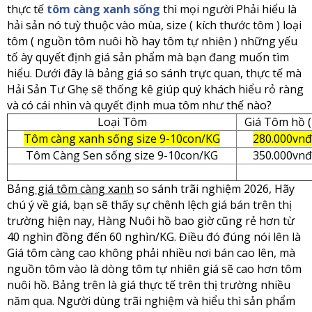
thực tế
tôm càng xanh sống
thì mọi người Phải hiểu là
hải sản nó tuỳ thuộc vào mùa, size ( kích thước tôm ) loại
tôm ( nguồn tôm nuôi hồ hay tôm tự nhiên ) những yếu
tố ày quyết định giá sản phẩm mà bạn đang muốn tìm
hiểu. Dưới đây là bảng giá so sánh trực quan, thực tế mà
Hải Sản Tư Ghẹ sẽ thống kê giúp quý khách hiểu rỏ ràng
và có cái nhìn và quyết định mua tôm như thế nào?
Loại Tôm
Giá Tôm hồ (
Tôm càng xanh sống size 9-10con/KG
280.000vn
Tôm Càng Sen sống size 9-10con/KG
350.000vn
Bảng
giá tôm càng xanh
so sánh trãi nghiệm 2026, Hãy
chú ý về giá, bạn sẽ thấy sự chênh lệch giá bán trên thị
trường hiện nay, Hàng Nuôi hồ bao giờ cũng rẻ hơn từ
40 nghìn đồng đến 60 nghìn/KG. Điều đó đúng nói lên là
Giá tôm càng cao không phải nhiều nơi bán cao lên, mà
nguồn tôm vào là dòng tôm tự nhiên giá sẽ cao hơn tôm
nuôi hồ. Bảng trên là giá thực tế trên thị trường nhiều
năm qua. Người dùng trãi nghiệm và hiểu thì sản phẩm