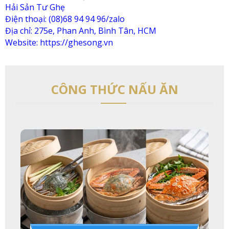
Hải Sản Tư Ghẹ
Điện thoại: (08)68 94 94 96/zalo
Địa chỉ: 275e, Phan Anh, Bình Tân, HCM
Website: https://ghesong.vn
CÔNG THỨC NẤU ĂN