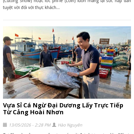
(Cutting Show) hoặc lóc phi-lê (Loin) luôn mang lại sức hấp dẫn
tuyệt vời đối với thực khách....
Vựa Sỉ Cá Ngừ Đại Dương Lấy Trực Tiếp
Từ Cảng Hoài Nhơn
13/05/2026 - 2:28 PM
Hào Nguyên