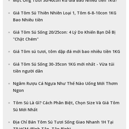
Mực Ống Tươi 30/40con KG Giá Bao Nhiêu tiền 1KG?
Giá Tôm Sú Thiên Nhiên Loại 1, Tôm 6-8-10con 1KG
Bao Nhiêu tiền
Giá Tôm Sú Sống 20/25con: 4 Lý Do Khiến Bạn Dễ Bị
"Chặt Chém"
Giá Tôm sú tươi, tôm dập đá mới bao nhiêu tiền 1KG
Giá Tôm Sú Sống 30-35con 1KG mới nhất - Vừa túi
tiền người dân
Ngâm Rượu Cá Ngựa Như Thế Nào Uống Mới Thơm
Ngon
Tôm Sú Là Gì? Cách Phân Biệt, Chọn Size Và Giá Tôm
Sú Mới Nhất
Địa Chỉ Bán Tôm Sú Tươi Sống Giao Nhanh 1H Tại
TP.HCM (Bình Tân, Tân Bình)