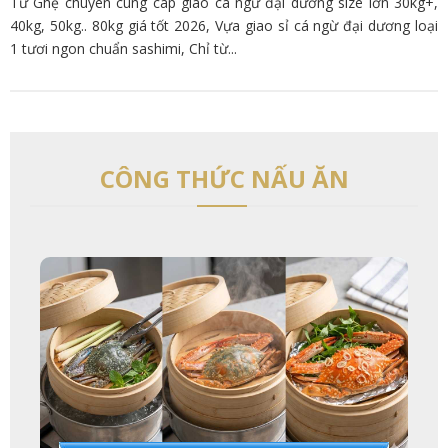
Tư Ghẹ chuyên cung câp giao cá ngừ đại dương size lớn 30kg+,
40kg, 50kg.. 80kg giá tốt 2026, Vựa giao sỉ cá ngừ đại dương loại
1 tươi ngon chuẩn sashimi, Chỉ từ...
CÔNG THỨC NẤU ĂN