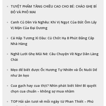
TUYỆT PHẨM TĂNG CHIỀU CAO CHO BÉ: CHÁO GHẸ BÍ
ĐỎ VÀ PHÔ MAI
Canh Củ Dền Và Nghêu: Khi Vị Ngọt Của Đất Ôm Lấy
Vị Mặn Của Đại Dương
Cá Hấp Tương Xì Dầu: Cú Chốt Hạ 8 Phút Đẳng Cấp
Nhà Hàng
Nghề Lưới Ghẹ Mũi Né: Câu Chuyện Về Ngư Dân Làng
Chài
Mẹo để biết được Ốc Hương Tự Nhiên và Ốc Nuôi Dể
như ăn kẹo
Cua gạch hay cua thịt? Nhìn phát biết liền! Bí quyết
chọn cua chuẩn – không sợ mua nhầm
TOP Hải sản tươi về mỗi ngày từ Phan Thiết – Phú