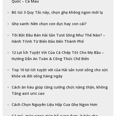
Quốc – Cà Mau
Bỏ túi 3 Quy Tắc này, chọn ghẹ không ngon mới lạ
Ghẹ xanh: Nên chọn con đực hay con cái?
Tôi Bắt Đầu Bán Hải Sản Tươi Sống Như Thế Nào? –
Hành Trình Từ Biển Đảo Đến Thành Phố
12 Lợi Ích Tuyệt Vời Của Cá Chép Tốt Cho Mẹ Bầu –
Hướng Dẫn An Toàn & Công Thức Chế Biến
Top 10 lợi ích tuyệt vời của Hải sản tươi sống cho sức
khỏe và đời sống hàng ngày
Cách ăn hàu giúp tăng cường chức năng thận, không
Tăng axit uric cao
Cách Chọn Nguyên Liệu Hấp Cua Ghẹ Ngon Hơn
Cá mú, món ngon giúp bổ sung đạm, ít béo cho