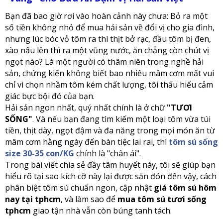
Bạn đã bao giờ rơi vào hoàn cảnh này chưa: Bỏ ra một
số tiền không nhỏ để mua hải sản về đổi vị cho gia đình,
nhưng lúc bóc vỏ tôm ra thì thịt bở rạc, đầu tôm bị đen,
xào nấu lên thì ra một vũng nước, ăn chẳng còn chút vị
ngọt nào? Là một người có thâm niên trong nghề hải
sản, chứng kiến không biết bao nhiêu mâm cơm mất vui
chỉ vì chọn nhầm tôm kém chất lượng, tôi thấu hiểu cảm
giác bực bội đó của bạn.
Hải sản ngon nhất, quý nhất chính là ở chữ
"TƯƠI
SỐNG"
. Và nếu bạn đang tìm kiếm một loại tôm vừa túi
tiền, thịt dày, ngọt đậm và đa năng trong mọi món ăn từ
mâm cơm hằng ngày đến bàn tiệc lai rai, thì
tôm sú sống
size 30-35 con/KG
chính là "chân ái".
Trong bài viết chia sẻ đầy tâm huyết này, tôi sẽ giúp bạn
hiểu rõ tại sao kích cỡ này lại được săn đón đến vậy, cách
phân biệt tôm sú chuẩn ngon, cập nhật
giá tôm sú hôm
nay tại tphcm
, và làm sao để
mua tôm sú tươi sống
tphcm
giao tận nhà vẫn còn búng tanh tách.