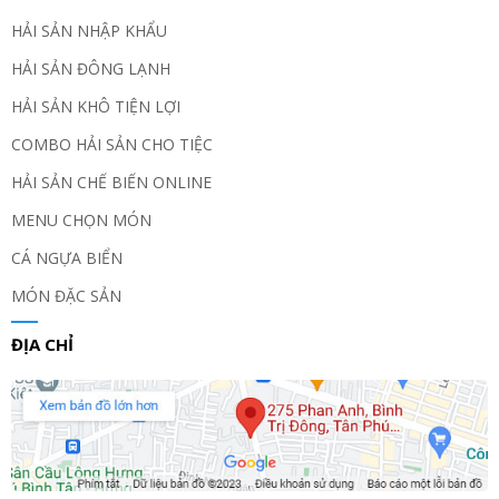
HẢI SẢN NHẬP KHẨU
HẢI SẢN ĐÔNG LẠNH
HẢI SẢN KHÔ TIỆN LỢI
COMBO HẢI SẢN CHO TIỆC
HẢI SẢN CHẾ BIẾN ONLINE
MENU CHỌN MÓN
CÁ NGỰA BIỂN
MÓN ĐẶC SẢN
ĐỊA CHỈ