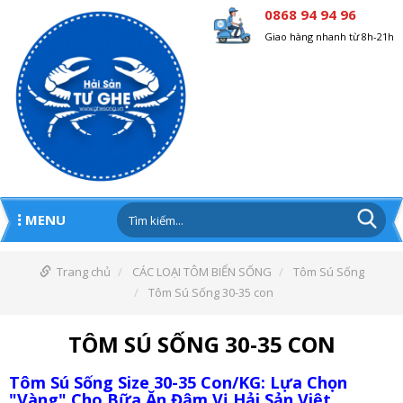
0868 94 94 96
Giao hàng nhanh từ 8h-21h
MENU
Trang chủ
CÁC LOẠI TÔM BIỂN SỐNG
Tôm Sú Sống
Tôm Sú Sống 30-35 con
TÔM SÚ SỐNG 30-35 CON
Tôm Sú Sống Size 30-35 Con/KG: Lựa Chọn
"Vàng" Cho Bữa Ăn Đậm Vị Hải Sản Việt