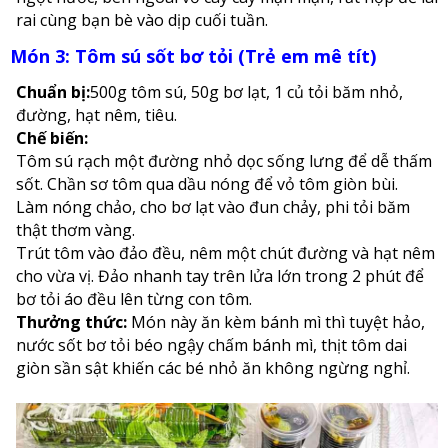
rai cùng bạn bè vào dịp cuối tuần.
Món 3: Tôm sú sốt bơ tỏi (Trẻ em mê tít)
Chuẩn bị:
500g tôm sú, 50g bơ lạt, 1 củ tỏi băm nhỏ,
đường, hạt nêm, tiêu.
Chế biến:
Tôm sú rạch một đường nhỏ dọc sống lưng để dễ thấm
sốt. Chần sơ tôm qua dầu nóng để vỏ tôm giòn bùi.
Làm nóng chảo, cho bơ lạt vào đun chảy, phi tỏi băm
thật thơm vàng.
Trút tôm vào đảo đều, nêm một chút đường và hạt nêm
cho vừa vị. Đảo nhanh tay trên lửa lớn trong 2 phút để
bơ tỏi áo đều lên từng con tôm.
Thưởng thức:
Món này ăn kèm bánh mì thì tuyệt hảo,
nước sốt bơ tỏi béo ngậy chấm bánh mì, thịt tôm dai
giòn sần sật khiến các bé nhỏ ăn không ngừng nghỉ.