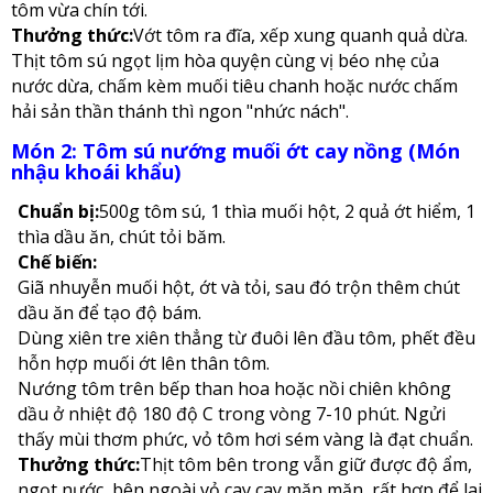
tôm vừa chín tới.
Thưởng thức:
Vớt tôm ra đĩa, xếp xung quanh quả dừa.
Thịt tôm sú ngọt lịm hòa quyện cùng vị béo nhẹ của
nước dừa, chấm kèm muối tiêu chanh hoặc nước chấm
hải sản thần thánh thì ngon "nhức nách".
Món 2: Tôm sú nướng muối ớt cay nồng (Món
nhậu khoái khẩu)
Chuẩn bị:
500g tôm sú, 1 thìa muối hột, 2 quả ớt hiểm, 1
thìa dầu ăn, chút tỏi băm.
Chế biến:
Giã nhuyễn muối hột, ớt và tỏi, sau đó trộn thêm chút
dầu ăn để tạo độ bám.
Dùng xiên tre xiên thẳng từ đuôi lên đầu tôm, phết đều
hỗn hợp muối ớt lên thân tôm.
Nướng tôm trên bếp than hoa hoặc nồi chiên không
dầu ở nhiệt độ 180 độ C trong vòng 7-10 phút. Ngửi
thấy mùi thơm phức, vỏ tôm hơi sém vàng là đạt chuẩn.
Thưởng thức:
Thịt tôm bên trong vẫn giữ được độ ẩm,
ngọt nước, bên ngoài vỏ cay cay mặn mặn, rất hợp để lai