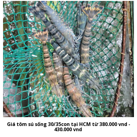
Giá tôm sú sống 30/35con tại HCM từ 380.000 vnd -
430.000 vnd