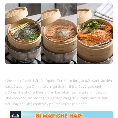
HẤP GHẸ XANH MẤY PHÚT LÀ CHÍN?
Ghẹ xanh là món hải sản "quốc dân" được lòng từ dân sành ăn đến
các bữa cơm gia đình nhờ vị ngọt thanh, thịt chắc và giàu dinh
dưỡng. Thế nhưng, không ít lần bạn phải ngậm ngùi ăn những con
ghẹ khô khốc, bở rạc hoặc rụng sạch càng chỉ vì canh sai thời gian
nấu. Vậy hấp ghẹ xanh mấy phút thì chín ngon nhất?