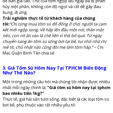
để bán giá cao. Thịt của tôm ngộp lâu ngày đã bị phân
hủy một phần, không còn độ ngọt và rất dễ gây đau
bụng, dị ứng.
Trải nghiệm thực tế từ khách hàng của chúng
tôi:
“Chị từng mua tôm sú đổ đống ở chợ, người ta cam
kết mới ngộp xong. Về hấp lên đầu một nơi, thân một
nẻo, con nít ăn vào là chê liền vì thịt bở quá. Từ ngày
chuyển sang ăn tôm sú sống bơi tại bể, tụi nhỏ nhà chị
mê tít, chủ nhật nào cũng đòi mẹ làm tôm hấp.”
– Chị
Mai, Quận Bình Tân chia sẻ.
3. Giá Tôm Sú Hôm Nay Tại TPHCM Biến Động
Như Thế Nào?
Một trong những câu hỏi mà chúng tôi nhận được nhiều
nhất mỗi ngày chính là:
"Giá tôm sú hôm nay tại tphcm
bao nhiêu tiền 1kg?"
Thực tế, giá hải sản tươi sống, đặc biệt là các loại tôm sú
bơi bể, phụ thuộc vào rất nhiều yếu tố: