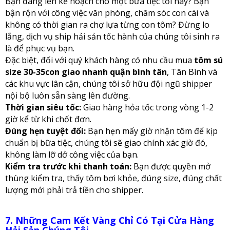
Bạn đang lên kế hoạch cho một bữa tiệc tối nay? Bạn
bận rộn với công việc văn phòng, chăm sóc con cái và
không có thời gian ra chợ lựa từng con tôm? Đừng lo
lắng, dịch vụ ship hải sản tốc hành của chúng tôi sinh ra
là để phục vụ bạn.
Đặc biệt, đối với quý khách hàng có nhu cầu mua
tôm sú
size 30-35con giao nhanh quận bình tân
, Tân Bình và
các khu vực lân cận, chúng tôi sở hữu đội ngũ shipper
nội bộ luôn sẵn sàng lên đường.
Thời gian siêu tốc:
Giao hàng hỏa tốc trong vòng 1-2
giờ kể từ khi chốt đơn.
Đúng hẹn tuyệt đối:
Bạn hẹn mấy giờ nhận tôm để kịp
chuẩn bị bữa tiệc, chúng tôi sẽ giao chính xác giờ đó,
không làm lỡ dở công việc của bạn.
Kiểm tra trước khi thanh toán:
Bạn được quyền mở
thùng kiểm tra, thấy tôm bơi khỏe, đúng size, đúng chất
lượng mới phải trả tiền cho shipper.
7. Những Cam Kết Vàng Chỉ Có Tại Cửa Hàng
Hải Sản Chúng Tôi