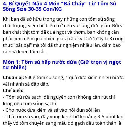
4. Bí Quyết Nấu 4 Món "Bá Cháy" Từ Tôm Sú
Sống Size 30-35 Con/KG
Khi bạn đã sở hữu trong tay những con tôm sú sống
chất lượng, việc chế biến trở nên vô cùng đơn giản. Bởi vì
bản chất thịt tôm đã quá ngọt và thơm, bạn không cần
phải nêm nếm quá nhiều gia vị cầu kỳ. Dưới đây là 3 công
thức "bất bại" mà tôi đã thử nghiệm nhiều lần, đảm bảo
cả nhà khen tấm tắc.
Món 1: Tôm sú hấp nước dừa (Giữ trọn vị ngọt
tự nhiên)
Chuẩn bị:
500g tôm sú sống, 1 quả dừa xiêm nhiều nước,
vài nhánh sả đập dập.
Chế biến:
- Tôm sú rửa sạch, để nguyên con (không cần rút chỉ
lưng nếu tôm sống sạch).
- Cho nước dừa xiêm và sả vào nồi đun sôi lên.
- Thả tôm sú vào, đậy vung kín. Chờ khoảng 3-5 phút khi
thấy vỏ tôm chuyển sang màu đỏ gạch đều toàn thân là