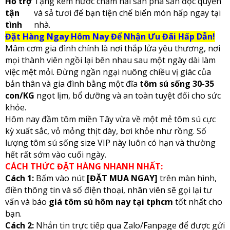
Hỗ trợ
Tặng kèm nước chấm hải sản pha sẵn độc quyền
tận
và sả tươi để bạn tiện chế biến món hấp ngay tại
tình
nhà.
Đặt Hàng Ngay Hôm Nay Để Nhận Ưu Đãi Hấp Dẫn!
Mâm cơm gia đình chính là nơi thắp lửa yêu thương, nơi
mọi thành viên ngồi lại bên nhau sau một ngày dài làm
việc mệt mỏi. Đừng ngần ngại nuông chiều vị giác của
bản thân và gia đình bằng một đĩa
tôm sú sống 30-35
con/KG
ngọt lịm, bổ dưỡng và an toàn tuyệt đối cho sức
khỏe.
Hôm nay đầm tôm miền Tây vừa về một mẻ tôm sú cực
kỳ xuất sắc, vỏ mỏng thịt dày, bơi khỏe như rồng. Số
lượng tôm sú sống size VIP này luôn có hạn và thường
hết rất sớm vào cuối ngày.
CÁCH THỨC ĐẶT HÀNG NHANH NHẤT:
Cách 1:
Bấm vào nút
[ĐẶT MUA NGAY]
trên màn hình,
điền thông tin và số điện thoại, nhân viên sẽ gọi lại tư
vấn và báo
giá tôm sú hôm nay tại tphcm
tốt nhất cho
bạn.
Cách 2:
Nhắn tin trực tiếp qua Zalo/Fanpage để được gửi