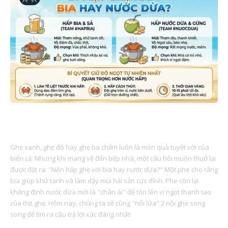
BÍ MẬT HẤP GHẸ: BIA HAY NƯỚC DỪA? CUỘC CHIẾN VỊ
GIÁC
Ghẹ xanh, ghẹ đỏ hay ghẹ ba chấm luôn là món quà tuyệt vời của
biển cả. Nhưng khi mang về đến bếp nhà, một câu hỏi muôn thuở lại
được đặt ra: "Nên hấp ghẹ với bia hay nước dừa?" Một phe cho rằng
bia giúp khử tanh và làm dậy mùi hải sản cực đỉnh. Phe còn lại
khẳng định nước dừa mới là "chân ái" để tôn lên vị ngọt thanh tao
của thịt ghẹ. Hôm nay, chúng ta sẽ cùng "nổi lửa" 2 nồi ghẹ song
song để tìm ra câu trả lời xác đáng nhất!