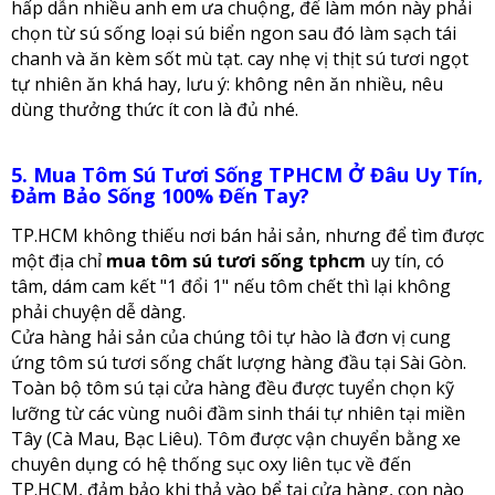
hấp dẫn nhiều anh em ưa chuộng, để làm món này phải
chọn từ sú sống loại sú biển ngon sau đó làm sạch tái
chanh và ăn kèm sốt mù tạt. cay nhẹ vị thịt sú tươi ngọt
tự nhiên ăn khá hay, lưu ý: không nên ăn nhiều, nêu
dùng thưởng thức ít con là đủ nhé.
5. Mua Tôm Sú Tươi Sống TPHCM Ở Đâu Uy Tín,
Đảm Bảo Sống 100% Đến Tay?
TP.HCM không thiếu nơi bán hải sản, nhưng để tìm được
một địa chỉ
mua tôm sú tươi sống tphcm
uy tín, có
tâm, dám cam kết "1 đổi 1" nếu tôm chết thì lại không
phải chuyện dễ dàng.
Cửa hàng hải sản của chúng tôi tự hào là đơn vị cung
ứng tôm sú tươi sống chất lượng hàng đầu tại Sài Gòn.
Toàn bộ tôm sú tại cửa hàng đều được tuyển chọn kỹ
lưỡng từ các vùng nuôi đầm sinh thái tự nhiên tại miền
Tây (Cà Mau, Bạc Liêu). Tôm được vận chuyển bằng xe
chuyên dụng có hệ thống sục oxy liên tục về đến
TP.HCM, đảm bảo khi thả vào bể tại cửa hàng, con nào