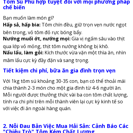
Tôm Sú Phù hợp tuyệt đối với mọi phương pháp
chế biến
Bạn muốn làm món gì?
Hấp sả, hấp bia:
Tôm chín đều, giữ trọn vẹn nước ngọt
bên trong, vỏ tôm đỏ rực bóng bẩy.
Nướng muối ớt, nướng mọi:
Gia vị ngấm sâu vào thịt
qua lớp vỏ mỏng, thịt tôm nướng không bị khô.
Nấu lẩu, làm gỏi:
Kích thước vừa vặn một thìa ăn, nhìn
mâm lẩu cực kỳ đầy đặn và sang trọng.
Tiết kiệm chi phí, bữa ăn gia đình trọn vẹn
Với 1kg tôm sú khoảng 30-35 con, bạn có thể thoải mái
chia thành 2-3 món cho một gia đình từ 4-6 người ăn.
Mỗi người được thưởng thức vài ba con tôm chất lượng,
tính ra chi phí trên mỗi thành viên lại cực kỳ kinh tế so
với việc đi ăn ngoài hàng quán.
2. Nỗi Đau Bản Việc Mua Hải Sản: Cảnh Báo Các
"Chiêu Trò" Tôm Kém Chất Lượng