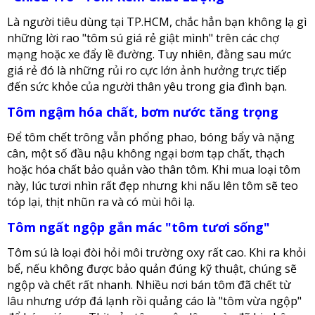
Là người tiêu dùng tại TP.HCM, chắc hẳn bạn không lạ gì
những lời rao "tôm sú giá rẻ giật mình" trên các chợ
mạng hoặc xe đẩy lề đường. Tuy nhiên, đằng sau mức
giá rẻ đó là những rủi ro cực lớn ảnh hưởng trực tiếp
đến sức khỏe của người thân yêu trong gia đình bạn.
Tôm ngậm hóa chất, bơm nước tăng trọng
Để tôm chết trông vẫn phổng phao, bóng bẩy và nặng
cân, một số đầu nậu không ngại bơm tạp chất, thạch
hoặc hóa chất bảo quản vào thân tôm. Khi mua loại tôm
này, lúc tươi nhìn rất đẹp nhưng khi nấu lên tôm sẽ teo
tóp lại, thịt nhũn ra và có mùi hôi lạ.
Tôm ngất ngộp gắn mác "tôm tươi sống"
Tôm sú là loại đòi hỏi môi trường oxy rất cao. Khi ra khỏi
bể, nếu không được bảo quản đúng kỹ thuật, chúng sẽ
ngộp và chết rất nhanh. Nhiều nơi bán tôm đã chết từ
lâu nhưng ướp đá lạnh rồi quảng cáo là "tôm vừa ngộp"