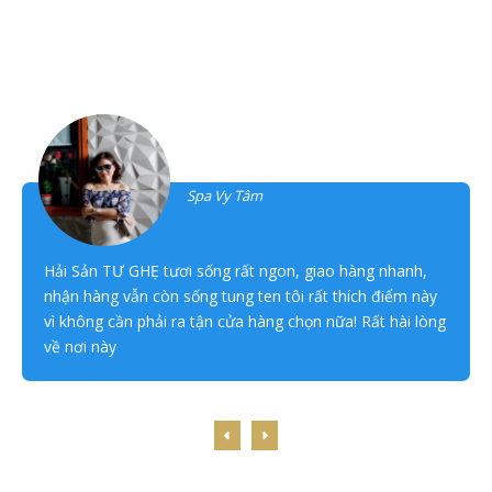
Khách hàng đánh giá
Thanh Tâm
Spa Vy Tâm
Hải Sản TƯ GHẸ tươi sống rất ngon, giao hàng nhanh,
nhận hàng vẫn còn sống tung ten tôi rất thích điểm này
vì không cần phải ra tận cửa hàng chọn nữa! Rất hài lòng
về nơi này
Công thức nấu ăn